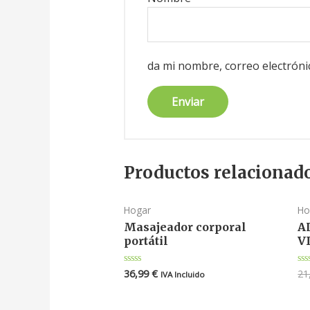
da mi nombre, correo electróni
Productos relacionad
Hogar
Ho
Masajeador corporal
A
portátil
V
36,99
€
21
Valorado
Va
IVA Incluido
en
en
0
0
de
de
5
5