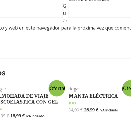
G
u
ar
co y web en este navegador para la próxima vez que coment
os
¡Oferta!
¡Ofe
gar
Hogar
LMOHADA DE VIAJE
MANTA ELÉCTRICA
ISCOELASTICA CON GEL
34,99
€
26,99
€
Valorado
IVA Incluido
en
,99
€
16,99
€
lorado
IVA Incluido
0
de
5