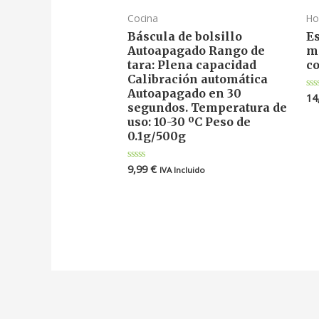
Cocina
Ho
Báscula de bolsillo
Es
Autoapagado Rango de
m
tara: Plena capacidad
c
Calibración automática
Autoapagado en 30
14
Va
segundos. Temperatura de
en
0
uso: 10-30 ºC Peso de
de
5
0.1g/500g
9,99
€
Valorado
IVA Incluido
en
0
de
5