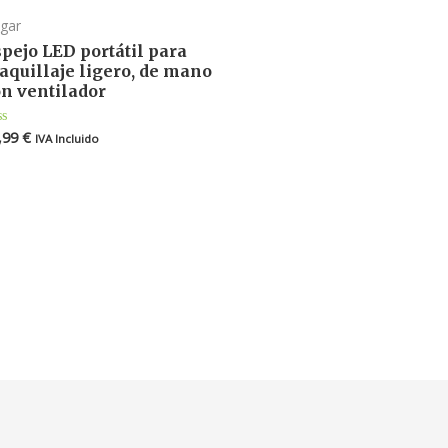
gar
pejo LED portátil para
aquillaje ligero, de mano
on ventilador
,99
€
lorado
IVA Incluido