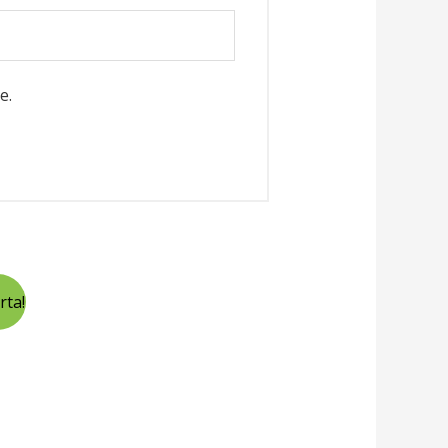
e.
rta!