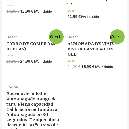
TV
Valorado
17,99
€
12,99
€
IVA Incluido
en
Valorado
12,99
€
IVA Incluido
0
en
de
0
5
de
5
¡Oferta!
¡Oferta!
Hogar
Hogar
CARRO DE COMPRA (4
ALMOHADA DE VIAJE
RUEDAS)
VISCOELASTICA CON
GEL
Valorado
29,99
€
24,99
€
IVA Incluido
en
Valorado
21,99
€
16,99
€
IVA Incluido
0
en
de
0
5
de
5
Cocina
Báscula de bolsillo
Autoapagado Rango de
tara: Plena capacidad
Calibración automática
Autoapagado en 30
segundos. Temperatura
de uso: 10-30 ºC Peso de