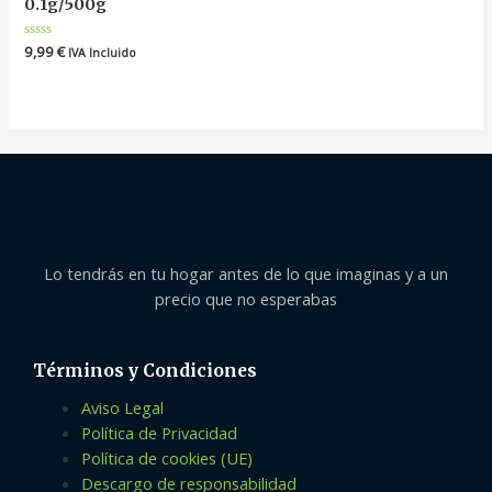
0.1g/500g
Valorado
9,99
€
IVA Incluido
en
0
de
5
Lo tendrás en tu hogar antes de lo que imaginas y a un
precio que no esperabas
Términos y Condiciones
Aviso Legal
Política de Privacidad
Política de cookies (UE)
Descargo de responsabilidad