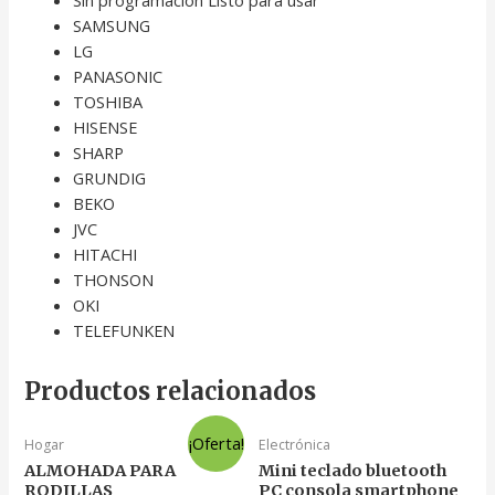
SAMSUNG
LG
PANASONIC
TOSHIBA
HISENSE
SHARP
GRUNDIG
BEKO
JVC
HITACHI
THONSON
OKI
TELEFUNKEN
Productos relacionados
¡Oferta!
Hogar
Electrónica
ALMOHADA PARA
Mini teclado bluetooth
RODILLAS
PC consola smartphone