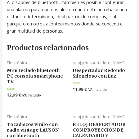
Al disponer de bluetooth , también es posible configurar
una alarma para que nos alerte cuando el niño rebase una
distancia determinada, ideal para ir de compras, ir al
parque o en otros acontecimientos donde se concentre
gran multitud de personas.
Productos relacionados
Electrónica
reloj y despertadores Y MAS
Mini teclado bluetooth
Despertador Redondo
PC consola smartphone
Silencioso con Luz
TV
Valorado
11,99
€
IVA Incluido
en
Valorado
12,99
€
IVA Incluido
0
en
de
0
5
de
5
Electrónica
reloj y despertadores Y MAS
Tocadiscos vinilo con
RELOJ DESPERTADOR
radio vintage LAUSON
CON PROYECCIÓN DE
con bluetooth
CALENDARIO Y