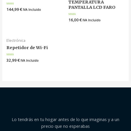
TEMPERATURA
PANTALLA LCD FARO
Valorado
144,99
€
IVA Incluido
en
0
de
Valorado
16,00
€
IVA Incluido
5
en
0
de
5
Electrónica
Repetidor de Wi-Fi
Valorado
32,99
€
IVA Incluido
en
0
de
5
Lo tendrás en tu hogar antes de lo que imaginas y a un
precio que no esperabas