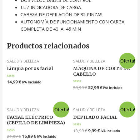
LUZ INDICADORA DE CARGA
CABEZA DE DEPILACIÓN DE 32 PINZAS
AUTONOMÍA DE FUNCIONAMIENTO CON CARGA
COMPLETA DE 40 A 45 MIN
Productos relacionados
¡Oferta!
SALUD Y BELLEZA
SALUD Y BELLEZA
Limpia poros facial
MAQUINA DE CORTE DE
CABELLO
Valorado
14,99
€
IVA Incluido
en
Valorado
59,99
€
52,99
€
IVA Incluido
0
en
de
0
5
de
5
¡Oferta!
¡Oferta!
SALUD Y BELLEZA
SALUD Y BELLEZA
FACIAL ELÉCTRICO
DEPILADO FACIAL
(CEPILLO DE LIMPIEZA)
Valorado
13,99
€
9,99
€
IVA Incluido
en
Valorado
21,99
€
16,99
€
IVA Incluido
0
en