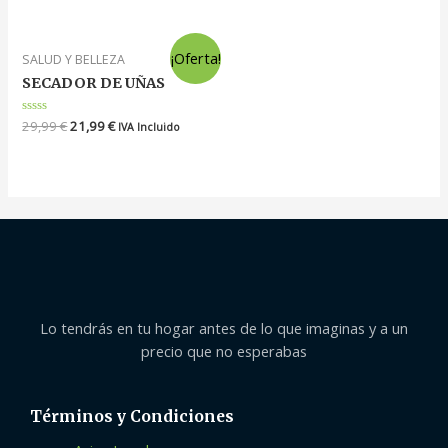
de
0
5
de
5
¡Oferta!
SALUD Y BELLEZA
SECADOR DE UÑAS
Valorado
29,99
€
21,99
€
IVA Incluido
en
0
de
5
Lo tendrás en tu hogar antes de lo que imaginas y a un
precio que no esperabas
Términos y Condiciones