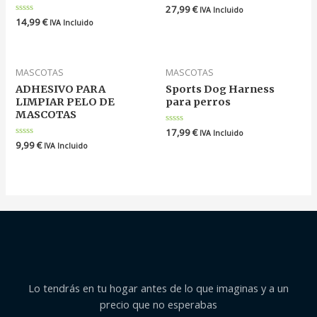
Valorado
27,99
€
IVA Incluido
en
Valorado
14,99
€
IVA Incluido
0
en
de
0
5
de
5
MASCOTAS
MASCOTAS
ADHESIVO PARA
Sports Dog Harness
LIMPIAR PELO DE
para perros
MASCOTAS
Valorado
17,99
€
IVA Incluido
en
Valorado
9,99
€
IVA Incluido
0
en
de
0
5
de
5
Lo tendrás en tu hogar antes de lo que imaginas y a un
precio que no esperabas