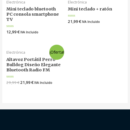
Electrónica
Electrónica
Mini teclado bluetooth
Mini teclado + ratón
PC consola smartphone
TV
Valorado
21,99
€
IVA Incluido
en
0
Valorado
12,99
€
de
IVA Incluido
en
5
0
de
5
¡Oferta!
Electrónica
Altavoz Portátil Perro
Bulldog Diseño Elegante
Bluetooth Radio FM
Valorado
29,99
€
21,99
€
IVA Incluido
en
0
de
5