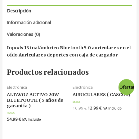
Descripción
Información adicional
Valoraciones (0)
Inpods 13 inalámbrico Bluetooth 5.0 auriculares en el
oído Auriculares deportes con caja de cargador
Productos relacionados
¡Oferta!
Electrónica
Electrónica
ALTAVOZ ACTIVO 20W
AURICULARES ( CASCOS)
BLUETOOTH ( 5 años de
garantía )
Valorado
16,99
€
12,99
€
IVA Incluido
en
0
Valorado
54,99
€
de
IVA Incluido
en
5
0
de
5