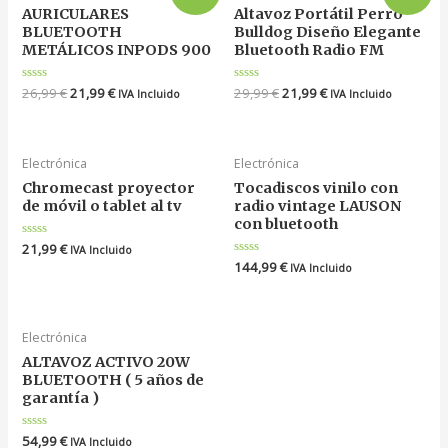
AURICULARES
Altavoz Portátil Perro
BLUETOOTH
Bulldog Diseño Elegante
METÁLICOS INPODS 900
Bluetooth Radio FM
Valorado
26,99
€
21,99
€
Valorado
29,99
€
21,99
€
IVA Incluido
IVA Incluido
en
en
0
0
de
de
5
5
Electrónica
Electrónica
Chromecast proyector
Tocadiscos vinilo con
de móvil o tablet al tv
radio vintage LAUSON
con bluetooth
Valorado
21,99
€
IVA Incluido
en
Valorado
144,99
€
IVA Incluido
0
en
de
0
5
de
5
Electrónica
ALTAVOZ ACTIVO 20W
BLUETOOTH ( 5 años de
garantía )
Valorado
54,99
€
IVA Incluido